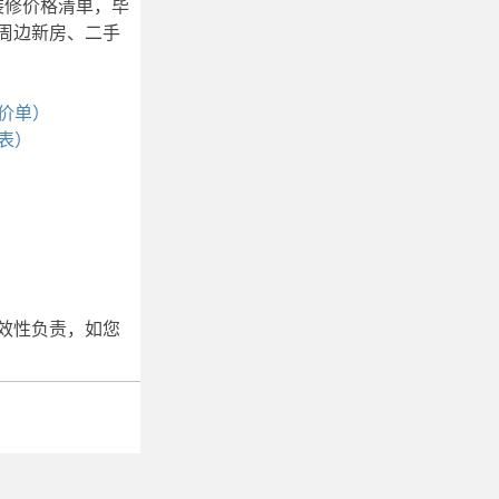
屋装修价格清单，毕
周边新房、二手
价单）
表）
效性负责，如您