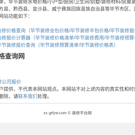
，毕节装修水电价格/小户型/厨房/卫生间/别墅/装修材料/房
方县、黔西县、金沙县、威宁彝族回族苗族自治县等毕节市区、
网站功能如下：
装修价格查询（毕节装修全包价格/毕节装修半包价格/毕节装修报
装修报价计算器（毕节装修价格清单/毕节装修费用/毕节装修预算
毕节装修报价查询（毕节装修预算清单/毕节装修价格表）
格查询网
修公司报价
户提供，不代表本网站观点。本网站不对上述内容的真实性和时
删除，请
联系我们
处理。
zx.grfyw.com © 装修平台网