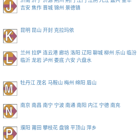
济南
济宁
济源
荆州
荆门
江门
江阴
九江
嘉兴
金华
吉安
焦作
晋城
锦州
景德镇
昆明
昆山
开封
克拉玛依
兰州
拉萨
连云港
廊坊
洛阳
辽阳
聊城
柳州
乐山
临汾
临沂
龙岩
泸州
娄底
六安
六盘水
牡丹江
茂名
马鞍山
梅州
绵阳
眉山
南京
南昌
南宁
宁波
南通
南阳
内江
宁德
南充
濮阳
莆田
攀枝花
盘锦
平顶山
萍乡