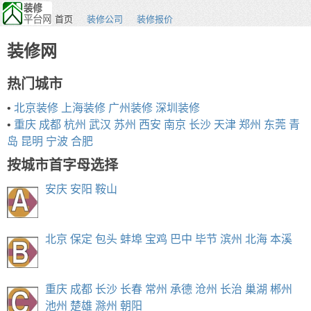
首页
装修公司
装修报价
装修网
热门城市
•
北京装修
上海装修
广州装修
深圳装修
•
重庆
成都
杭州
武汉
苏州
西安
南京
长沙
天津
郑州
东莞
青
岛
昆明
宁波
合肥
按城市首字母选择
安庆
安阳
鞍山
北京
保定
包头
蚌埠
宝鸡
巴中
毕节
滨州
北海
本溪
重庆
成都
长沙
长春
常州
承德
沧州
长治
巢湖
郴州
池州
楚雄
滁州
朝阳