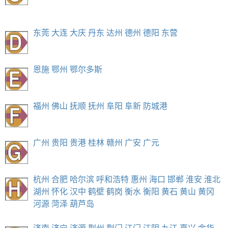
东莞
大连
大庆
丹东
达州
德州
德阳
东营
恩施
鄂州
鄂尔多斯
福州
佛山
抚顺
抚州
阜阳
阜新
防城港
广州
贵阳
贵港
桂林
赣州
广安
广元
杭州
合肥
哈尔滨
呼和浩特
惠州
海口
邯郸
淮安
淮北
湖州
怀化
汉中
鹤壁
鹤岗
衡水
衡阳
黄石
黄山
黄冈
河源
菏泽
葫芦岛