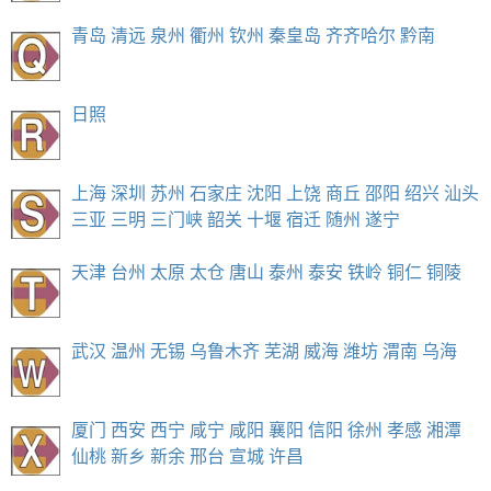
青岛
清远
泉州
衢州
钦州
秦皇岛
齐齐哈尔
黔南
日照
上海
深圳
苏州
石家庄
沈阳
上饶
商丘
邵阳
绍兴
汕头
三亚
三明
三门峡
韶关
十堰
宿迁
随州
遂宁
天津
台州
太原
太仓
唐山
泰州
泰安
铁岭
铜仁
铜陵
武汉
温州
无锡
乌鲁木齐
芜湖
威海
潍坊
渭南
乌海
厦门
西安
西宁
咸宁
咸阳
襄阳
信阳
徐州
孝感
湘潭
仙桃
新乡
新余
邢台
宣城
许昌